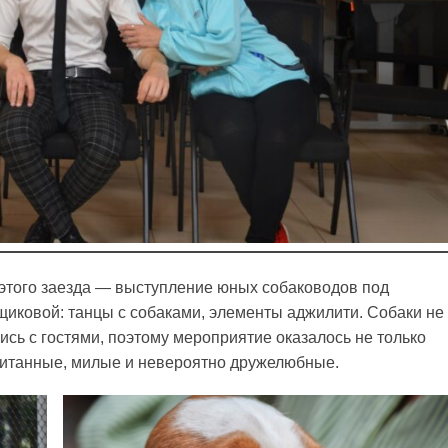
этого заезда — выступление юных собаководов под
иковой: танцы с собаками, элементы аджилити. Собаки не
ись с гостями, поэтому мероприятие оказалось не только
питанные, милые и невероятно дружелюбные.