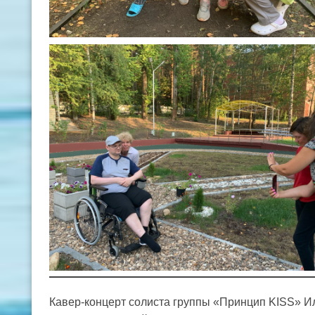
Кавер-концерт солиста группы «Принцип KISS» И