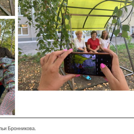
льи Бронникова.