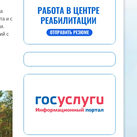
на
та и с
и.
ий с