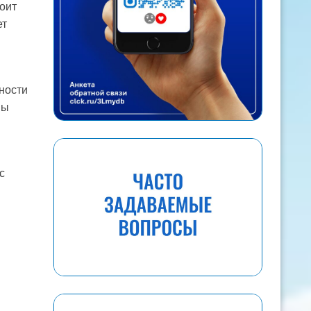
оит
ет
ности
вы
с