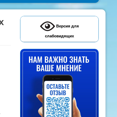
х
Версия для
слабовидящих
ь