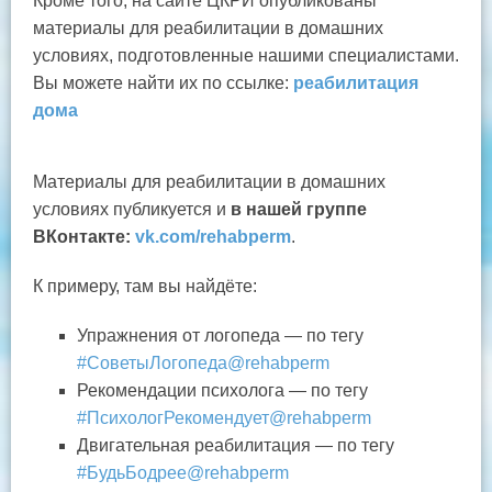
Кроме того, на сайте ЦКРИ опубликованы
материалы для реабилитации в домашних
условиях, подготовленные нашими специалистами.
Вы можете найти их по ссылке:
реабилитация
дома
Материалы для реабилитации в домашних
условиях публикуется и
в нашей группе
ВКонтакте:
vk.com/rehabperm
.
К примеру, там вы найдёте:
Упражнения от логопеда — по тегу
#СоветыЛогопеда@rehabperm
Рекомендации психолога — по тегу
#ПсихологРекомендует@rehabperm
Двигательная реабилитация — по тегу
#БудьБодрее@rehabperm