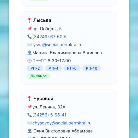
Лысьва
пр. Победы, 5
(34249) 67‑60‑5
lysva@social.permkrai.ru
Марина Владимировна Вотинова
ПН–ПТ 8:30–17:00
РП‑2
РП‑4
РП‑6
РП‑10
Дневное
Чусовой
ул. Ленина, 32А
(34256) 5‑66‑41
chysovoy@social.permkrai.ru
Юлия Викторовна Абрамова