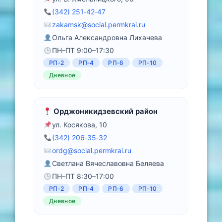
(342) 251‑42‑47
zakamsk@social.permkrai.ru
Ольга Александровна Лихачева
ПН–ПТ 9:00–17:30
РП‑2
РП‑4
РП‑6
РП‑10
Дневное
Орджоникидзевский район
ул. Косякова, 10
(342) 206‑35‑32
ordg@social.permkrai.ru
Светлана Вячеславовна Беляева
ПН–ПТ 8:30–17:00
РП‑2
РП‑4
РП‑6
РП‑10
Дневное