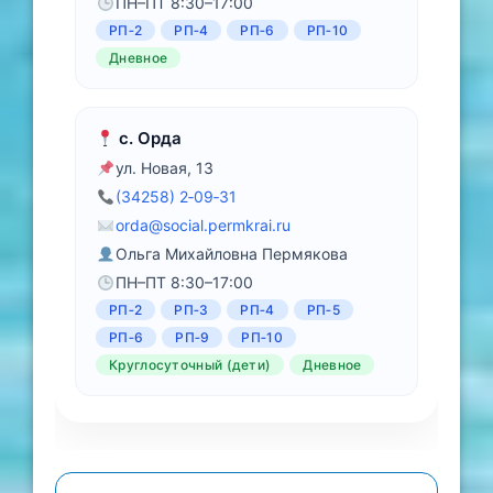
ПН–ПТ 8:30–17:00
РП‑2
РП‑4
РП‑6
РП‑10
Дневное
с. Орда
ул. Новая, 13
(34258) 2‑09‑31
orda@social.permkrai.ru
Ольга Михайловна Пермякова
ПН–ПТ 8:30–17:00
РП‑2
РП‑3
РП‑4
РП‑5
РП‑6
РП‑9
РП‑10
Круглосуточный (дети)
Дневное