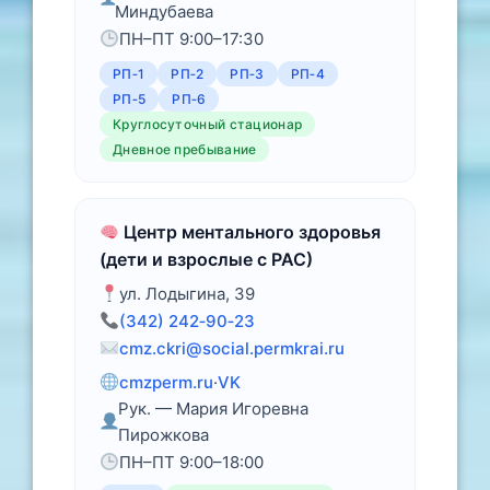
Миндубаева
ПН–ПТ 9:00–17:30
РП‑1
РП‑2
РП‑3
РП‑4
РП‑5
РП‑6
Круглосуточный стационар
Дневное пребывание
Центр ментального здоровья
(дети и взрослые с РАС)
ул. Лодыгина, 39
(342) 242‑90‑23
cmz.ckri@social.permkrai.ru
cmzperm.ru
·
VK
Рук. — Мария Игоревна
Пирожкова
ПН–ПТ 9:00–18:00