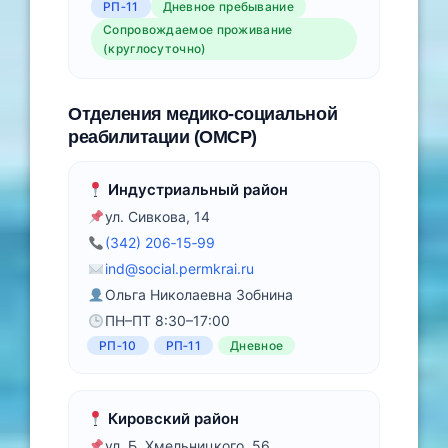
РП‑11
Дневное пребывание
Сопровождаемое проживание
(круглосуточно)
Отделения медико‑социальной
реабилитации (ОМСР)
Индустриальный район
ул. Сивкова, 14
(342) 206‑15‑99
ind@social.permkrai.ru
Ольга Николаевна Зобнина
ПН–ПТ 8:30–17:00
РП‑10
РП‑11
Дневное
Кировский район
ул. Б. Хмельницкого, 56