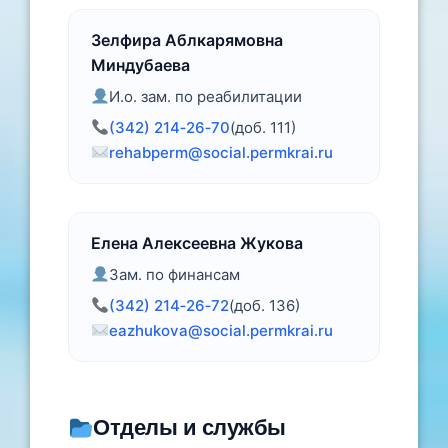
Зелфира Аблкарямовна
Миндубаева
И.о. зам. по реабилитации
(342) 214‑26‑70
(доб. 111)
rehabperm@social.permkrai.ru
Елена Алексеевна Жукова
Зам. по финансам
(342) 214‑26‑72
(доб. 136)
eazhukova@social.permkrai.ru
Отделы и службы