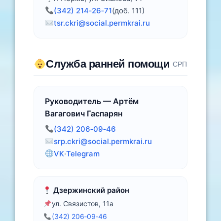
(342) 214‑26‑71
(доб. 111)
tsr.ckri@social.permkrai.ru
Служба ранней помощи
СРП
Руководитель — Артём
Вагагович Гаспарян
(342) 206‑09‑46
srp.ckri@social.permkrai.ru
VK
·
Telegram
Дзержинский район
ул. Связистов, 11а
(342) 206‑09‑46