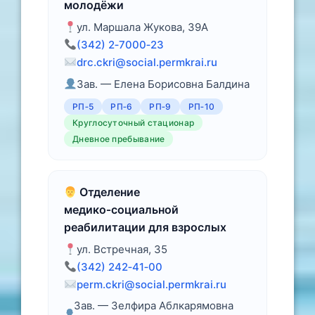
молодёжи
ул. Маршала Жукова, 39А
(342) 2‑7000‑23
drc.ckri@social.permkrai.ru
Зав. — Елена Борисовна Балдина
РП‑5
РП‑6
РП‑9
РП‑10
Круглосуточный стационар
Дневное пребывание
Отделение
медико‑социальной
реабилитации для взрослых
ул. Встречная, 35
(342) 242‑41‑00
perm.ckri@social.permkrai.ru
Зав. — Зелфира Аблкарямовна