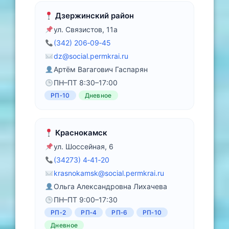
Дзержинский район
ул. Связистов, 11а
(342) 206‑09‑45
dz@social.permkrai.ru
Артём Вагагович Гаспарян
ПН–ПТ 8:30–17:00
РП‑10
Дневное
Краснокамск
ул. Шоссейная, 6
(34273) 4‑41‑20
krasnokamsk@social.permkrai.ru
Ольга Александровна Лихачева
ПН–ПТ 9:00–17:30
РП‑2
РП‑4
РП‑6
РП‑10
Дневное