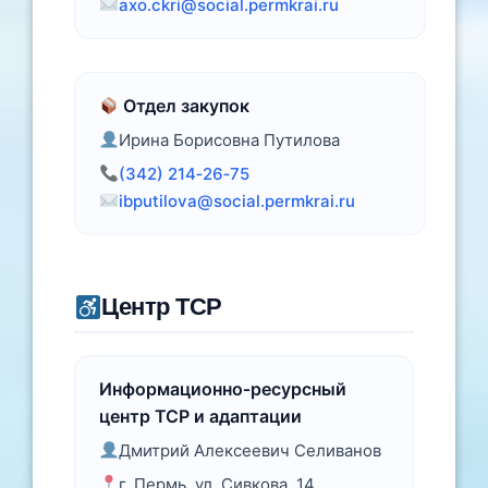
axo.ckri@social.permkrai.ru
Отдел закупок
Ирина Борисовна Путилова
(342) 214‑26‑75
ibputilova@social.permkrai.ru
Центр ТСР
Информационно‑ресурсный
центр ТСР и адаптации
Дмитрий Алексеевич Селиванов
г. Пермь, ул. Сивкова, 14