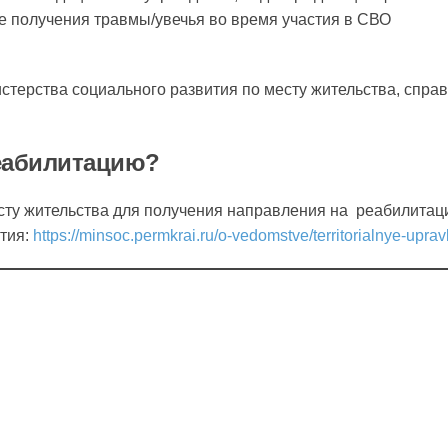
е получения травмы/увечья во время участия в СВО
терства социального развития по месту жительства, справ
реабилитацию?
сту жительства для получения направления на реабилитац
тия:
https://minsoc.permkrai.ru/o-vedomstve/territorialnye-uprav