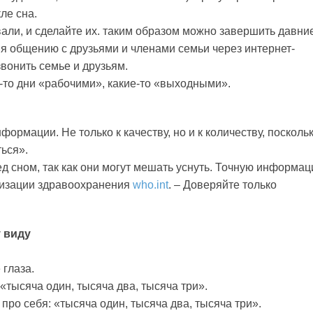
ле сна.
вали, и сделайте их. таким образом можно завершить давни
я общению с друзьями и членами семьи через интернет-
вонить семье и друзьям.
-то дни «рабочими», какие-то «выходными».
рмации. Не только к качеству, но и к количеству, поскольку
ться».
д сном, так как они могут мешать уснуть. Точную информац
низации здравоохранения
who.int
. – Доверяйте только
 виду
 глаза.
«тысяча один, тысяча два, тысяча три».
про себя: «тысяча один, тысяча два, тысяча три».