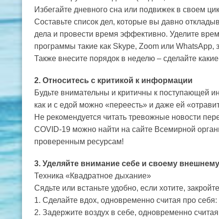
Избегайте дневного сна или подвижек в своем цик
Составьте список дел, которые вы давно отклады
дела и провести время эффективно. Уделите врем
программы такие как Skype, Zoom или WhatsApp, з
Также внесите порядок в неделю – сделайте какие
2. Относитесь с критикой к информации
Будьте внимательны и критичны к поступающей инфо
как и с едой можно «переесть» и даже ей «отрави
Не рекомендуется читать тревожные новости пере
COVID-19 можно найти на сайте Всемирной орга
проверенным ресурсам!
3. Уделяйте внимание себе и своему внешнему
Техника «Квадратное дыхание»
Сядьте или встаньте удобно, если хотите, закройте
1. Сделайте вдох, одновременно считая про себя: 
2. Задержите воздух в себе, одновременно считая 