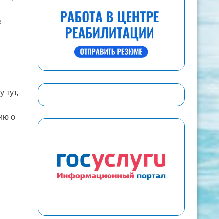
е
 тут,
ию о