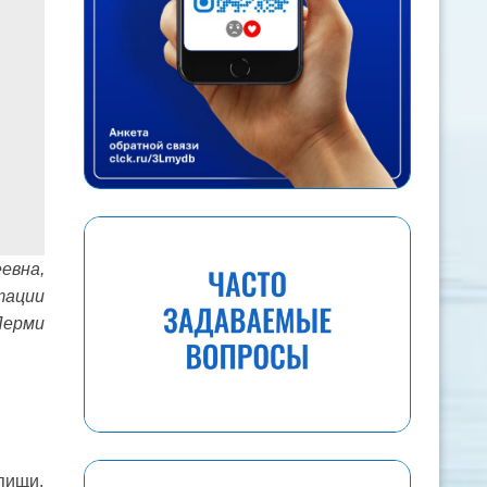
евна,
тации
Перми
пищи.