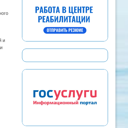
ного
й и
щи