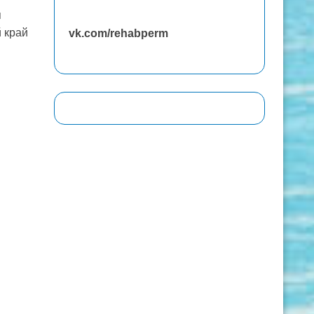
я
 край
vk.com/rehabperm