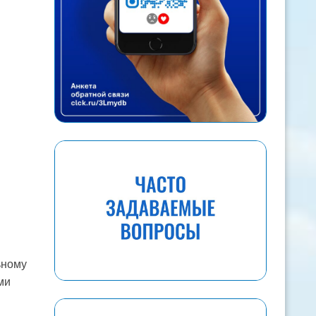
ьному
ми