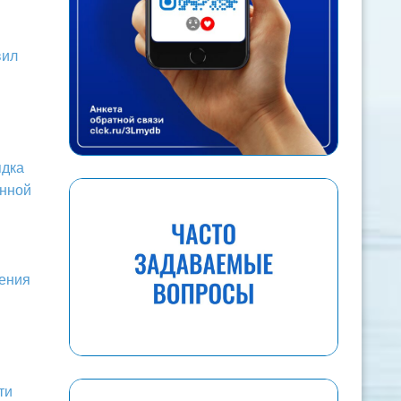
вил
ядка
онной
ления
ти