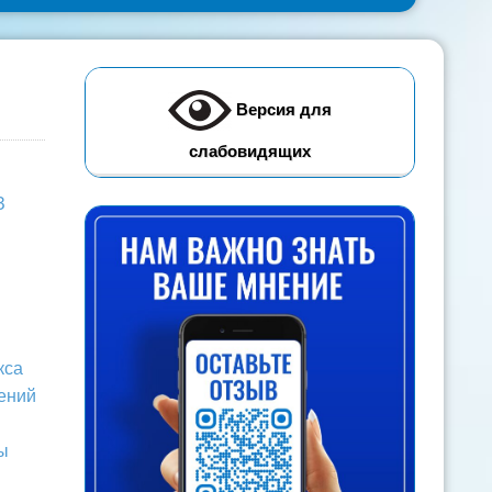
Версия для
слабовидящих
З
кса
ений
ы