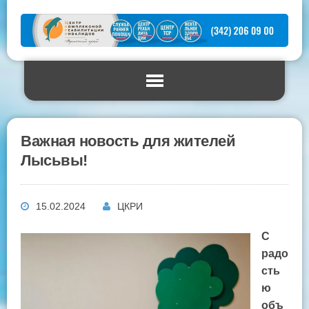
Важная новость для жителей
Лысьвы!
15.02.2024
ЦКРИ
С
радо
сть
ю
объ